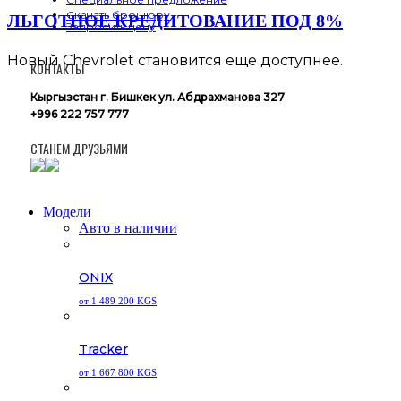
Скачать брошюру
ЛЬГОТНОЕ КРЕДИТОВАНИЕ ПОД 8%
Запросить цену
Новый Chevrolet становится еще доступнее.
КОНТАКТЫ
Кыргызстан г. Бишкек ул. Абдрахманова 327
+996 222 757 777
СТАНЕМ ДРУЗЬЯМИ
Close
Модели
Menu
Авто в наличии
ONIX
от 1 489 200 KGS
Tracker
от 1 667 800 KGS