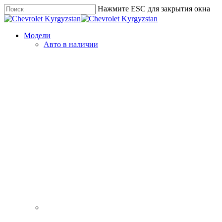
Skip
Нажмите ESC для закрытия окна
to
Close
main
Поиск
content
Menu
Модели
Авто в наличии