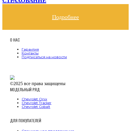
СТРАХОВАНИЕ
Специально для Вас мы предлагаем
Подробнее
эксклюзивные условия по страхования Вашего
автомобиля.
О НАС
Гарантия
Контакты
Подписаться на новости
©2025 все права защищены
МОДЕЛЬНЫЙ РЯД
Chevrolet Onix
Chevrolet Tracker
Chevrolet Cobalt
ДЛЯ ПОКУПАТЕЛЕЙ
Специальное предложение