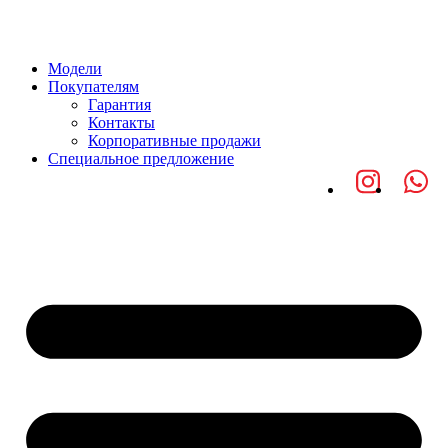
Skip
to
main
Модели
content
Покупателям
Гарантия
Контакты
Корпоративные продажи
Специальное предложение